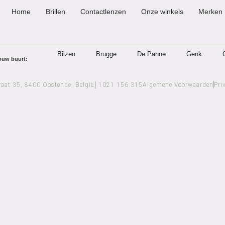
Home
Brillen
Contactlenzen
Onze winkels
Merken
Bilzen
Brugge
De Panne
Genk
jouw buurt:
raat 35, 8400 Oostende, België│1021.156.315​
Algemene Voorwaarden
Pri