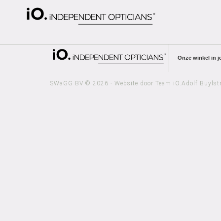
Onze winkel in 
SWaGG BV © 2026 - Website door Team iO.
Adolf Buylst