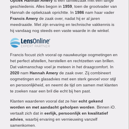
Optiek Hannah Amery
is een familiezaak met een lange
geschiedenis. Alles begon in
1959
, toen de grootvader van
Hannah de optiekzaak oprichtte. In
1986
nam haar vader
Francis Amery
de zaak over, nadat hij er al jaren
meedraaide. Met zijn ervaring en technische vakkennis is
hij vandaag nog steeds een vaste waarde in de winkel.
Francis focust zich vooral op nauwkeurige oogmetingen en
het perfect afstellen, herstellen en rechtzetten van brillen.
Dat vakmanschap voel je meteen in het draagcomfort. In
2020
nam
Hannah Amery
de zaak over. Zij combineert
oogmetingen en glasadvies met een sterk gevoel voor stijl
en persoonlijkheid, en neemt de tijd om samen met klanten
te zoeken naar een bril die echt bij hen past.
Klanten waarderen vooral dat ze hier
echt gekend
worden en met aandacht geholpen worden
. Binnen iO.
vertaalt zich dat in
eerlijk, persoonlijk en kwalitatief
advies
, waarbij ervaring en vernieuwing vanzelf
samenkomen.