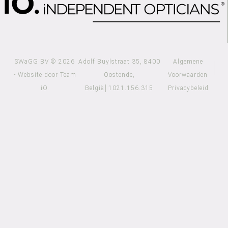
SWaGG BV © 2026
Adolf Buylstraat 35, 8400
Algemene
- Website door Team
Oostende,
Voorwaarden
iO.
België│1021.156.315​
Privacybeleid