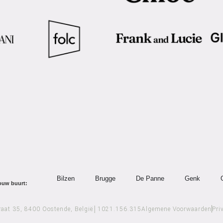
Bilzen
Brugge
De Panne
Genk
jouw buurt:
raat 35, 8400 Oostende, België│1021.156.315​
Algemene Voorwaarden
Pri