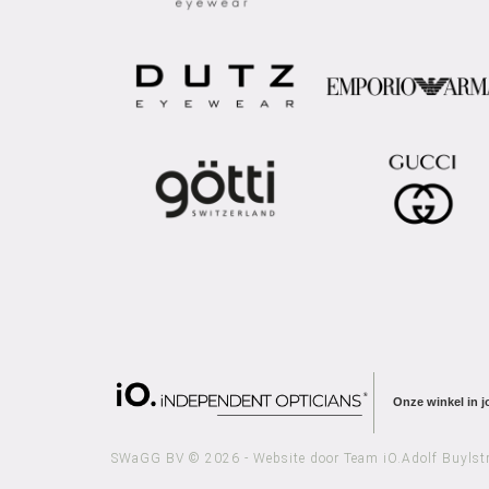
Onze winkel in 
SWaGG BV © 2026 - Website door Team iO.
Adolf Buylst