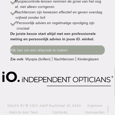
Myopiecontrole-lenzen remmen de groei van het oog
af, niet alleen corrigeren
Nachtlenzen zijn bewezen effectief en geven overdag
vrijheid zonder bril
Persoonlijk advies en regelmatige opvolging zijn
cruciaal
De juiste keuze start altijd met een professionele
meting en persoonlijk advies in jouw iO. winkel.
Klik hier om een afspraak te maken
|
|
Zie ook
:
Myopia (brillen)
Nachtlenzen
Kinderglazen
SWaGG BV © 2026
Adolf Buylstraat 35, 8400
Algemene
- Website door Team
Oostende,
Voorwaarden