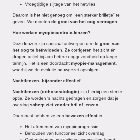
Vroegtijdige slijtage van het netvlies
Daarom is het niet genoeg om “een sterker brilletje” te
geven. We moeten
de groei van het oog vertragen
.
Hoe werken myopiecontrole-lenzen?
Deze lenzen zijn speciaal ontworpen om de
groei van
het oog te beïnvloeden
. Ze corrigeren het zicht én
dragen actief bij aan betere ooggezondheid op lange
termijn. Het is een doordacht
myopie-management
,
waarbij we de evolutie nauwgezet opvolgen.
Nachtlenzen: bijzonder effectief
Nachtlenzen (orthokeratologie)
zijn hierbij een sterke
optie. Ze worden ‘s nachts gedragen en zorgen dat je
overdag
scherp ziet zonder bril of lenzen
.
Daarnaast hebben ze een
bewezen effect
in:
Het afremmen van myopieprogressie
Behouden van functioneel zicht overdag
Ondersteunen van actieve levensstijlen (sport,