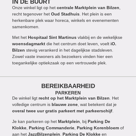
IN DE BUURT
Onze winkel ligt op het
centrale Marktplein van Bilzen
,
recht tegenover het
Oud Stadhuis
. Het plein is een
herkenbare plek waar horeca, winkels en evenementen
samenkomen.
Met het
Hospitaal Sint Martinus
vlakbij en de wekelijkse
woensdagmarkt
die het centrum doet leven, voelt
iO.
Bilzen
stevig verankerd in het dagelijkse stadsleven.
Zowel vaste inwoners als bezoekers vinden hier een
toegankelijke optiekzaak op een vertrouwde plek.
BEREIKBAARHEID
PARKEREN
De winkel ligt
recht op het Marktplein van Bilzen
. Het
volledige centrum is
blauwe zone
, wat betekent dat je
overal twee uur gratis parkeert met parkeerschijf
.
Je kan parkeren op het
Marktplein
, bij
Parking De
Klokke
,
Parking Commanderie
,
Parking Korenbloem
of
aan het
JazzBilzenplein
.
Parking De Klokke
en