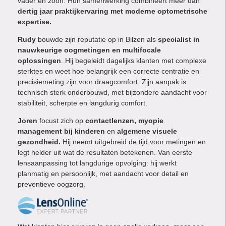
vader en zoon. Hun samenwerking combineert meer dan
dertig jaar praktijkervaring met moderne optometrische
expertise.
Rudy
bouwde zijn reputatie op in Bilzen als
specialist in
nauwkeurige oogmetingen en multifocale
oplossingen
. Hij begeleidt dagelijks klanten met complexe
sterktes en weet hoe belangrijk een correcte centratie en
precisiemeting zijn voor draagcomfort. Zijn aanpak is
technisch sterk onderbouwd, met bijzondere aandacht voor
stabiliteit, scherpte en langdurig comfort.
Joren
focust zich op
contactlenzen, myopie
management bij kinderen
en
algemene visuele
gezondheid.
Hij neemt uitgebreid de tijd voor metingen en
legt helder uit wat de resultaten betekenen. Van eerste
lensaanpassing tot langdurige opvolging: hij werkt
planmatig en persoonlijk, met aandacht voor detail en
preventieve oogzorg.