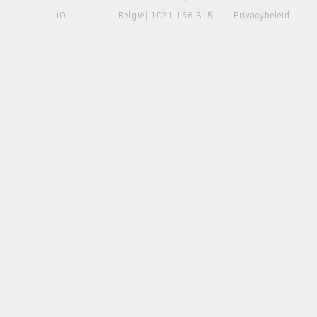
iO.
België│1021.156.315​
Privacybeleid