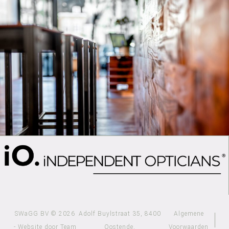
SWaGG BV © 2026
Adolf Buylstraat 35, 8400
Algemene
- Website door Team
Oostende,
Voorwaarden