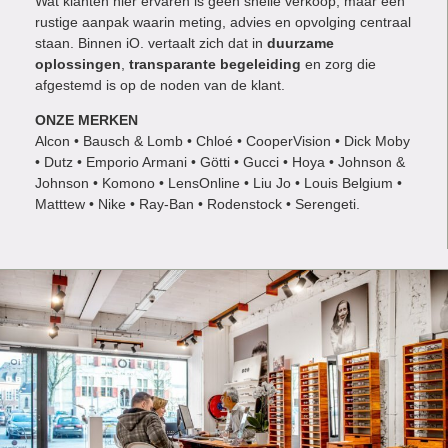
Wat klanten hier ervaren is geen snelle verkoop, maar een
rustige aanpak waarin meting, advies en opvolging centraal
staan. Binnen iO. vertaalt zich dat in
duurzame
oplossingen
,
transparante begeleiding
en zorg die
afgestemd is op de noden van de klant.
ONZE MERKEN
Alcon • Bausch & Lomb • Chloé • CooperVision • Dick Moby
• Dutz • Emporio Armani • Götti • Gucci • Hoya • Johnson &
Johnson • Komono • LensOnline • Liu Jo • Louis Belgium •
Matttew • Nike • Ray-Ban • Rodenstock • Serengeti.